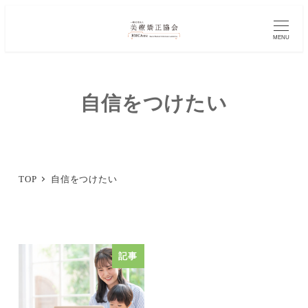
メ
イ
MENU
ン
コ
自信をつけたい
ン
テ
ン
ツ
TOP
自信をつけたい
へ
移
動
記事