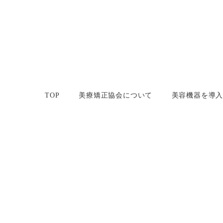
メ
イ
ン
コ
ン
テ
TOP
美療矯正協会について
美容機器を導
ン
ツ
へ
移
動