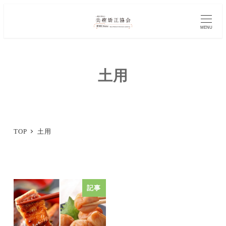
メ
イ
MENU
ン
コ
土用
ン
テ
ン
ツ
TOP
土用
へ
移
動
記事