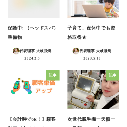
保護中: （ヘッドスパ）
子育て、産休中でも資
準備物
格取得★
代表理事 大岐飛鳥
代表理事 大岐飛鳥
2024.2.5
2023.5.10
投稿日
投稿日
記事
記事
【会計時でok！】顧客
次世代脱毛機ー天照ー