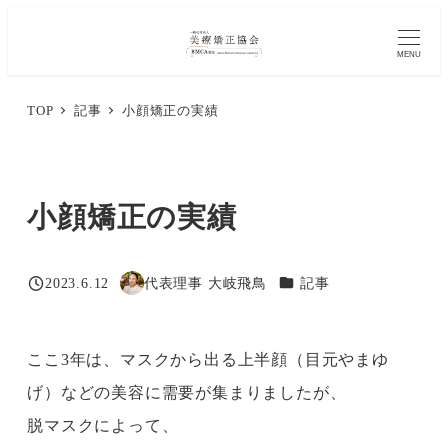
メ
イ
MENU
ン
TOP
記事
小顔矯正の実績
コ
ン
テ
小顔矯正の実績
ン
ツ
カテゴリー
2023.6.12
代表理事 大岐飛鳥
記事
へ
投稿日
著
移
者
動
ここ3年は、マスクから出る上半顔（目元やまゆ
げ）などの美容に需要が集まりましたが、
脱マスクによって、