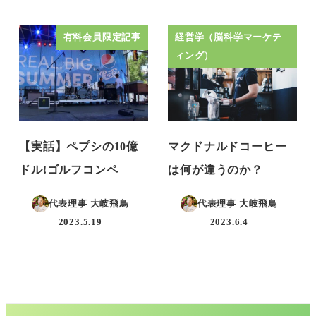
投稿日
有料会員限定記事
経営学（脳科学マーケテ
ィング）
【実話】ペプシの10億
マクドナルドコーヒー
ドル!ゴルフコンペ
は何が違うのか？
代表理事 大岐飛鳥
代表理事 大岐飛鳥
2023.5.19
2023.6.4
投稿日
投稿日