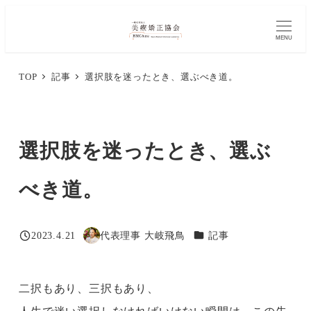
メ
イ
MENU
ン
TOP
記事
選択肢を迷ったとき、選ぶべき道。
コ
ン
テ
選択肢を迷ったとき、選ぶ
ン
ツ
べき道。
へ
移
カテゴリー
2023.4.21
代表理事 大岐飛鳥
記事
投稿日
著
動
者
二択もあり、三択もあり、