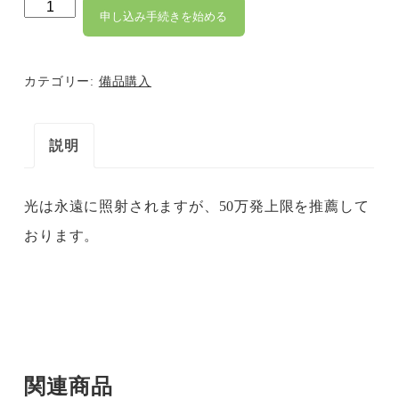
SHR
申し込み手続きを始める
ハ
ン
カテゴリー:
備品購入
ド
ピ
説明
ー
ス
光は永遠に照射されますが、50万発上限を推薦して
個
おります。
関連商品