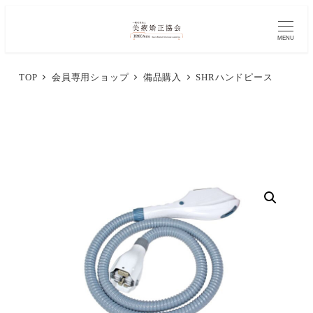
メ
イ
MENU
ン
TOP
会員専用ショップ
備品購入
SHRハンドピース
コ
ン
テ
ン
ツ
へ
移
動