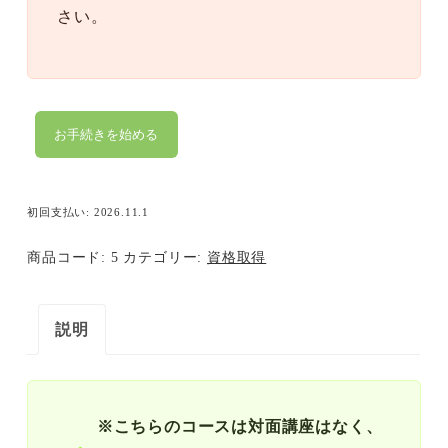
さい。
【資
お手続きを始める
格
取
初回支払い: 2026.11.1
得】
メ
商品コード:
5
カテゴリー:
資格取得
ソ
ポ
説明
レ
ー
シ
※こちらのコースは対面講座はなく、