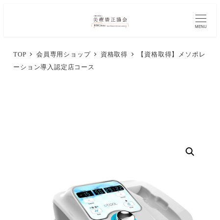
メ
イ
MENU
ン
TOP
会員専用ショップ
資格取得
【資格取得】メソポレ
コ
ーション導入認定店コース
ン
テ
ン
ツ
へ
移
動