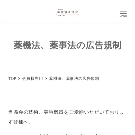
メ
イ
MENU
ン
コ
薬機法、薬事法の広告規制
ン
テ
ン
ツ
TOP
会員様専用
薬機法、薬事法の広告規制
へ
移
動
当協会の技術、美容機器をご愛顧いただいておりま
す皆様へ。