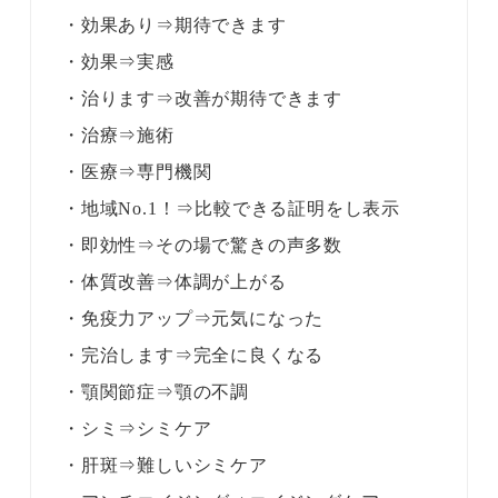
・効果あり⇒期待できます
・効果⇒実感
・治ります⇒改善が期待できます
・治療⇒施術
・医療⇒専門機関
・地域No.1！⇒比較できる証明をし表示
・即効性⇒その場で驚きの声多数
・体質改善⇒体調が上がる
・免疫力アップ⇒元気になった
・完治します⇒完全に良くなる
・顎関節症⇒顎の不調
・シミ⇒シミケア
・肝斑⇒難しいシミケア