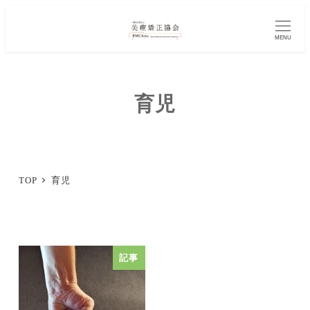
メ
イ
MENU
ン
コ
育児
ン
テ
ン
ツ
TOP
育児
へ
移
動
記事