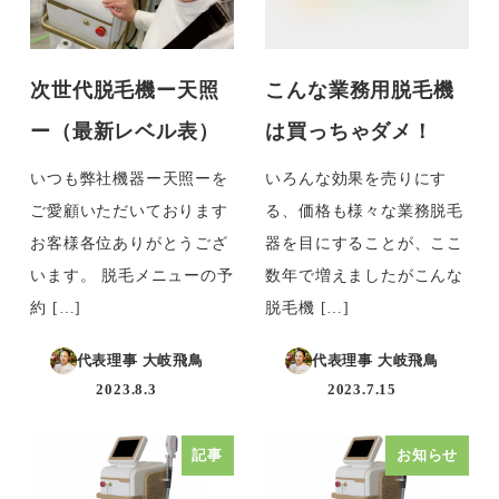
次世代脱毛機ー天照
こんな業務用脱毛機
ー（最新レベル表）
は買っちゃダメ！
いつも弊社機器ー天照ーを
いろんな効果を売りにす
ご愛顧いただいております
る、価格も様々な業務脱毛
お客様各位ありがとうござ
器を目にすることが、ここ
います。 脱毛メニューの予
数年で増えましたがこんな
約 […]
脱毛機 […]
代表理事 大岐飛鳥
代表理事 大岐飛鳥
2023.8.3
2023.7.15
投稿日
投稿日
記事
お知らせ