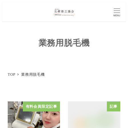
メ
イ
MENU
ン
コ
業務用脱毛機
ン
テ
ン
ツ
TOP
業務用脱毛機
へ
移
動
有料会員限定記事
記事