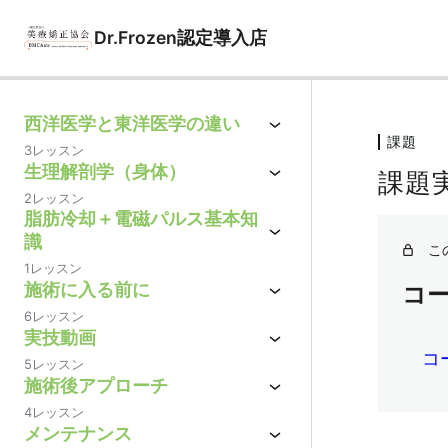
メ
Dr.Frozen認定導入店
イ
ン
コ
西洋医学と東洋医学の違い
ン
課題
3レッスン
テ
生理解剖学（身体）
課題
ン
2レッスン
ツ
脂肪冷却＋電磁パルス基本知
識
へ
こ
1レッスン
移
施術に入る前に
コ
動
6レッスン
実技動画
コ
5レッスン
施術後アプローチ
4レッスン
メンテナンス